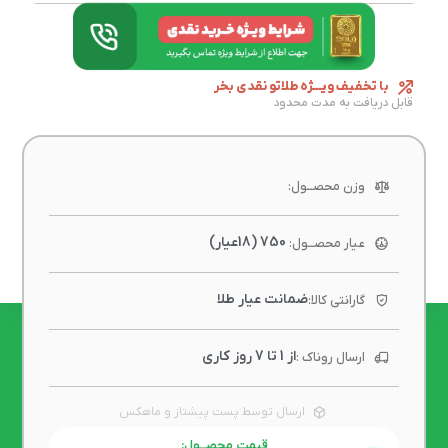
با تخفیف ویـــژه طلاتو نقدی بخر
قابل دریافت به مدت محدود
وزن محصــول:
750 (18عیار)
عیار محصــول:
ضمانت عیار طلا
گارانتی کالا:
از 1 تا 7 روز کاری
ارسال روناک :
ارسال توسط پست پیشتاز و ماهکس
قیمت محصــول: