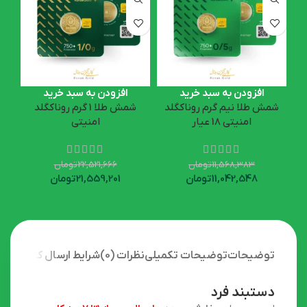
افزودن به سبد خرید
افزودن به سبد خرید
شمش طلا نیم گرم روناکگلد
شمش طلا 1 گرم روناکگلد
امنیتی 18 عیار
امنیتی
11,568,383
تومان
22,521,666
تومان
11,042,548
تومان
21,559,201
تومان
توضیحات
توضیحات تکمیلی
نظرات (0)
شرایط ارسال کالا
دستبند فرد