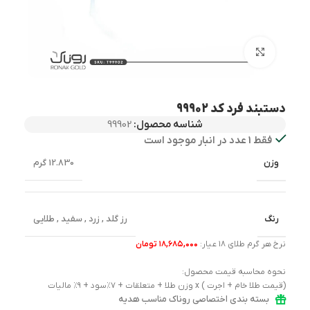
بزرگنمایی تصویر
دستبند فرد کد 99902
شناسه محصول:
99902
فقط 1 عدد در انبار موجود است
وزن
12.830 گرم
رنگ
رز گلد
,
زرد
,
سفید
,
طلایی
نرخ هر گرم طلای ۱۸ عیار:
۱۸,۶۸۵,۰۰۰ تومان
نحوه محاسبه قیمت محصول:
(قیمت طلا خام + اجرت ) x وزن طلا + متعلقات + ۷٪سود + ۹٪ مالیات
بسته بندی اختصاصی روناک مناسب هدیه