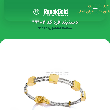
عبور به ناوبری
رفتن به محتوای اصلی
دستبند فرد کد 99902
شناسه محصول: 99902