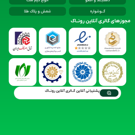
دستبــند و النگو
انواع نیم ست
گــوشواره
شمش و پلاک طلا
مجوزهای گالری آنلاین رونــاک
پشتیبانی آنلاین گــالری آنلاین رونــاک