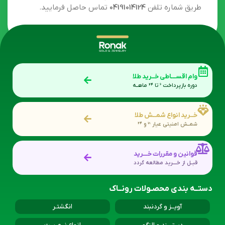
طریق شماره تلفن
04191014124
تماس حاصل فرمایید.
وام اقســـاطی خــرید طلا
دوره بازپرداخت 6 تا 24 ماهــه
خــرید انواع شمــش طلا
شمــش امنیتی عیار 18 و 24
قوانین و مقررات خـــرید
قبــل از خــــرید مطالعه گردد
دستــه بندی محصـولات رونــاک
آویــز و گردنبند
انگشتـر