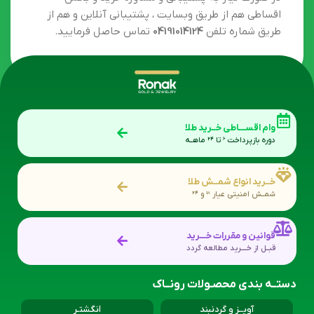
محصول تامین کننده در انبار در اولین روز کاری جهت
پروسه ارسال تحویل شرکت های پستی میگردد و در صورت
اینکه محصول انتخابی پیش فروش و یا سفارشی باشد
روند ارسال بین 2 تا 7 روز کاری صورت خواهد پذیرفت.
زمان دریافت مرسوله بر اساس شهریکه ساکن هستید
(پس از طی مراحل تایید اعتبار، پردازش و بسته بندی)
بین
24 تا 96 ساعت کاری
میباشد. در صورت مغایرت یا
ناقص بودن اطلاعات سکونت و هویتی سفارش وارد مرحله
ارسال نخواهد گردید.
در صورت نیاز به پشتیبانی و مشاوره خرید و بخش
اقساطی هم از طریق وبسایت ، پشتیبانی آنلاین و هم از
طریق شماره تلفن
04191014124
تماس حاصل فرمایید.
وام اقســـاطی خــرید طلا
دوره بازپرداخت 6 تا 24 ماهــه