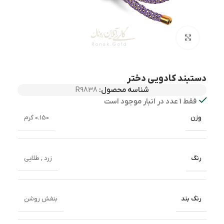
بزرگنمایی تصویر
دستبند کادویی دختر
شناسه محصول:
R9838
فقط 1 عدد در انبار موجود است
وزن
0.150 گرم
رنگ
زرد
,
طلایی
رنگ بند
بنفش روشن