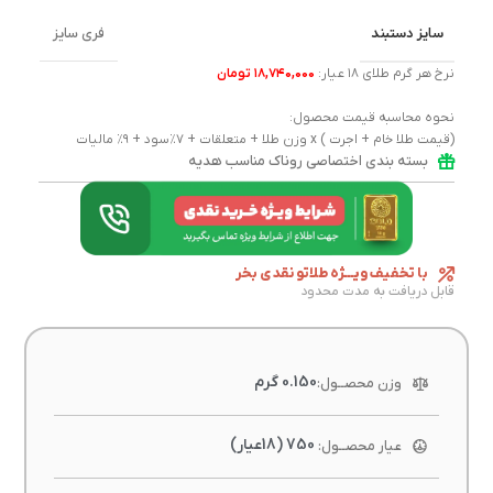
سایز دستبند
فری سایز
نرخ هر گرم طلای ۱۸ عیار:
۱۸,۷۴۰,۰۰۰ تومان
نحوه محاسبه قیمت محصول:
(قیمت طلا خام + اجرت ) x وزن طلا + متعلقات + ۷٪سود + ۹٪ مالیات
بسته بندی اختصاصی روناک مناسب هدیه
با تخفیف ویـــژه طلاتو نقدی بخر
قابل دریافت به مدت محدود