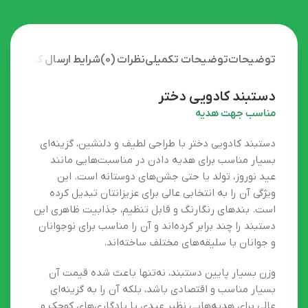
افزودن به سبد خرید
افزودن به سبد خرید
شمش طلا نیم گرم روناکگلد
شمش طلا 1 گرم روناکگلد
امنیتی 18 عیار
امنیتی
11,605,531
تومان
22,593,986
تومان
11,078,007
تومان
21,628,431
تومان
توضیحات
توضیحات تکمیلی
نظرات (0)
شرایط ارسال کالا
دستبند کادویی دختر
مناسب جهت هدیه
دستبند کادویی دختر با طراحی لطیف و دلنشین، گزینه‌ای