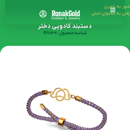
عبور به ناوبری
رفتن به محتوای اصلی
دستبند کادویی دختر
شناسه محصول: R9838