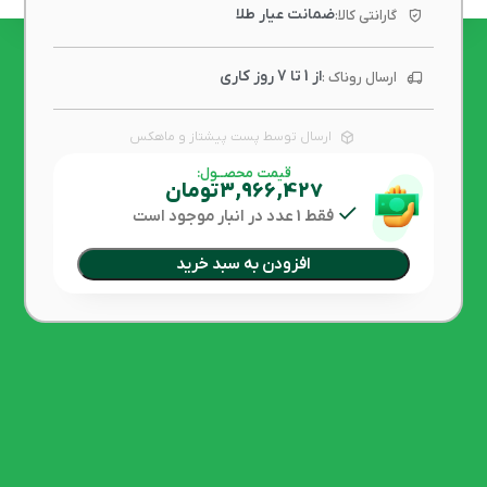
0.150 گرم
وزن محصــول:
750 (18عیار)
عیار محصــول:
ضمانت عیار طلا
گارانتی کالا:
از 1 تا 7 روز کاری
ارسال روناک :
ارسال توسط پست پیشتاز و ماهکس
قیمت محصــول:
3,966,427
تومان
فقط 1 عدد در انبار موجود است