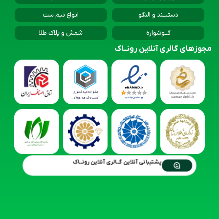
خــرید انواع شمــش طلا
شمــش امنیتی عیار 18 و 24
قوانین و مقررات خـــرید
قبــل از خــــرید مطالعه گردد
دستــه بندی محصـولات رونــاک
آویــز و گردنبند
انگشتـر
دستبــند و النگو
انواع نیم ست
گــوشواره
شمش و پلاک طلا
مجوزهای گالری آنلاین رونــاک