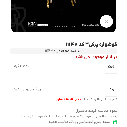
بزرگنمایی تصویر
گوشواره پرکی3 کد 11147
شناسه محصول:
11147
در انبار موجود نمی باشد
وزن
4.540 گرم
رنگ
رز گلد
,
زرد
,
سفید
نرخ هر گرم طلای ۱۸ عیار:
۱۸,۴۱۳,۰۰۰ تومان
نحوه محاسبه قیمت محصول:
(قیمت طلا خام + اجرت ) x وزن طلا + متعلقات + ۷٪سود + ۹٪ مالیات
بسته بندی اختصاصی روناک مناسب هدیه