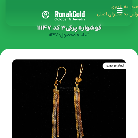
عبور به ناوبری
رفتن به محتوای اصلی
گوشواره پرکی3 کد 11147
شناسه محصول: 11147
اتمام موجودی