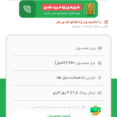
با تخفیف ویـــژه طلاتو نقدی بخر
قابل دریافت به مدت محدود
وزن محصــول:
750 (18عیار)
عیار محصــول:
ضمانت عیار طلا
گارانتی کالا:
از 1 تا 7 روز کاری
ارسال روناک :
ارسال توسط پست پیشتاز و ماهکس
قیمت محصــول: