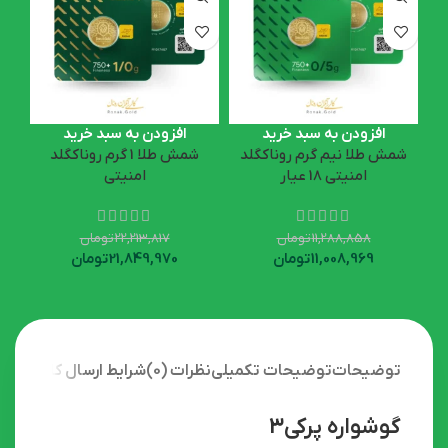
افزودن به سبد خرید
افزودن به سبد خرید
شمش طلا نیم گرم روناکگلد
شمش طلا 1 گرم روناکگلد
امنیتی 18 عیار
امنیتی
11,288,858
تومان
22,213,817
تومان
11,008,969
تومان
21,849,970
تومان
توضیحات
توضیحات تکمیلی
نظرات (0)
شرایط ارسال کالا
گوشواره پرکی3