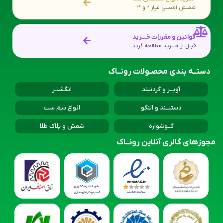
شمــش امنیتی عیار 18 و 24
قوانین و مقررات خـــرید
قبــل از خــــرید مطالعه گردد
دستــه بندی محصـولات رونــاک
آویــز و گردنبند
انگشتـر
دستبــند و النگو
انواع نیم ست
گــوشواره
شمش و پلاک طلا
مجوزهای گالری آنلاین رونــاک