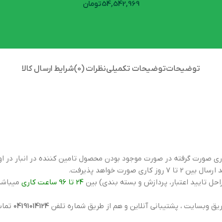
54,542,969
تومان
توضیحات
توضیحات تکمیلی
نظرات (0)
شرایط ارسال کالا
ی صورت گرفته در صورت موجود بودن محصول تامین کننده در انبار در ا
رت خواهد پذیرفت.
ل تایید اعتبار، پردازش و بسته بندی) بین
24 تا 96 ساعت کاری
میباشد
ق وبسایت ، پشتیبانی آنلاین و هم از طریق شماره تلفن
04191014124
تماس