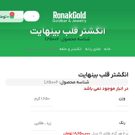
0
0
توما
انگشتر قلب بینهایت
شناسه محصول: L25006
خانه
طلای زنانه
انگشتر و حلقه
انگشتر قلب بینهایت
انگشتر قلب بینهایت
شناسه محصول:
L25006
در انبار موجود نمی باشد
وزن
1.650 گرم
رنگ
زرد
,
طلایی
نرخ هر گرم طلای ۱۸ عیار:
۱۸,۶۵۰,۰۰۰ تومان