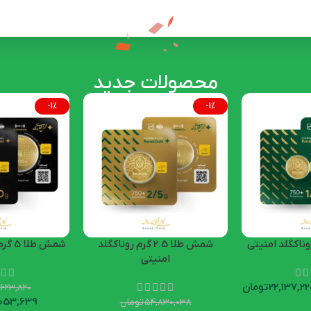
محصولات جدید
-1%
-1%
شمش طلا 2.5 گرم روناکگلد
شمش طلا 5 گرم روناکگلد امنیتی
امنیتی
22,137,22
تومان
,623,820
,053,639
54,830,038
تومان