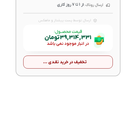
از 1 تا 7 روز کاری
ارسال روناک :
ارسال توسط پست پیشتاز و ماهکس
قیمت محصــول:
39,314,331
تومان
در انبار موجود نمی باشد
تخفیف در خرید نقـدی ...