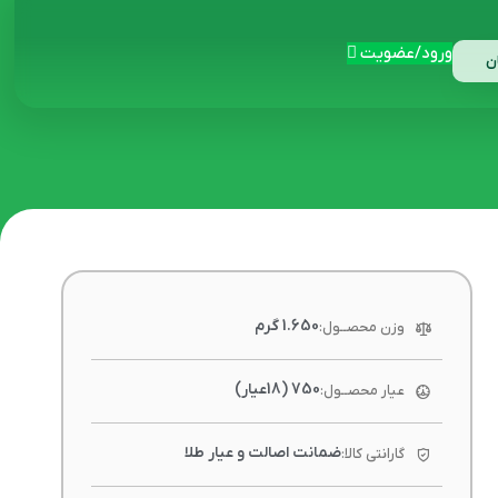
ورود/عضویت
ن
1.650 گرم
وزن محصــول:
750 (18عیار)
عیار محصــول:
ضمانت اصالت و عیار طلا
گارانتی کالا: