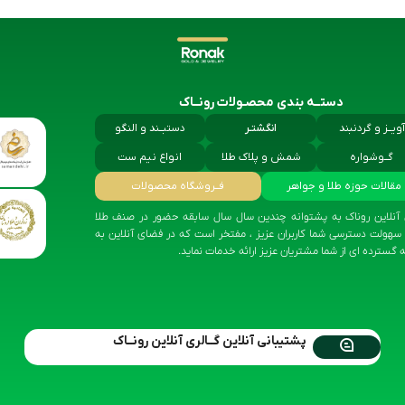
دستــه بندی محصـولات رونــاک
آویــز و گردنبند
انگشتـر
دستبــند و النگو
گــوشواره
شمش و پلاک طلا
انواع نیم ست
مقالات حوزه طلا و جواهر
فــروشگاه محصولات
 آنلاین روناک به پشتوانه چندین سال سال سابقه حضور در صنف طلا
هولت دسترسی شما کاربران عزیز ، مفتخر است که در فضای آنلاین به
 گسترده ای از شما مشتریان عزیز ارائه خدمات نماید.
پشتیبانی آنلاین گــالری آنلاین رونــاک