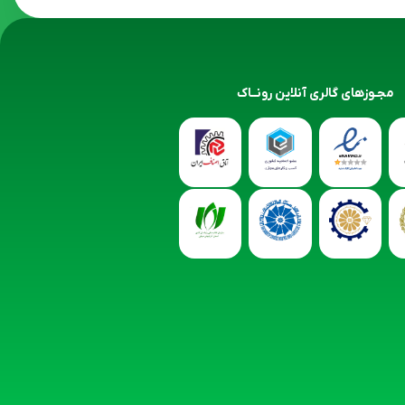
مجـوزهای گالری آنلاین رونــاک