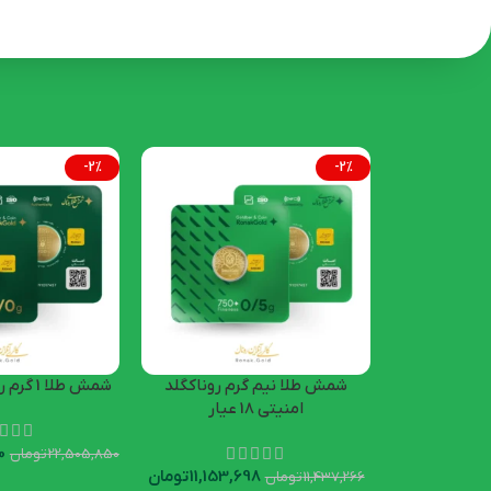
-2%
-2%
شمش طلا نیم گرم روناکگلد
شمش طلا 1 گرم روناکگلد امنیتی
امنیتی 18 عیار
0
22,505,850
تومان
11,153,698
تومان
11,437,266
تومان