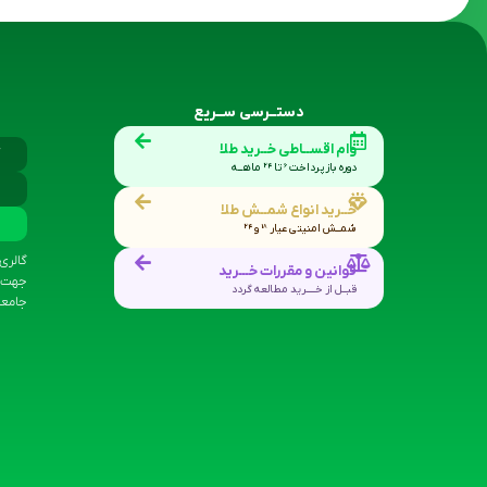
دستــرسی ســریع
وام اقســاطی خــرید طلا
دوره بازپرداخت 6 تا 24 ماهــه
خــرید انواع شمــش طلا
شمــش امنیتی عیار 18 و 24
گالری
قوانین و مقررات خـــرید
جهت س
قبــل از خــــرید مطالعه گردد
جامعه