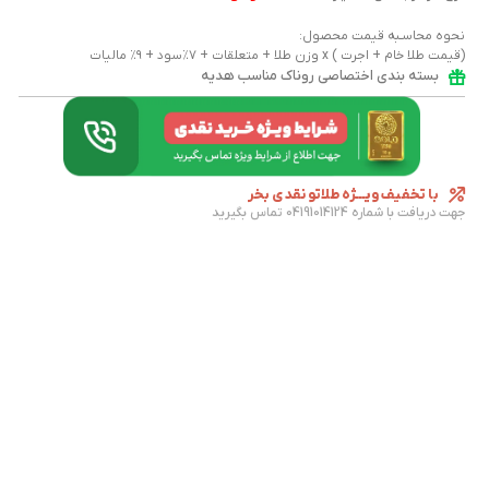
نحوه محاسـبه قیمت محصول:
(قیمت طلا خام + اجرت ) x وزن طلا + متعلقات + ۷٪سود + ۹٪ مالیات
بسته بندی اختصاصی روناک مناسب هدیه
با تخفیف ویـــژه طلاتو نقدی بخر
جهت دریافت با شماره 04191014124 تماس بگیرید